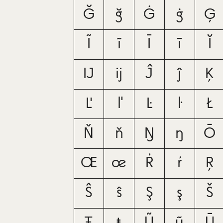
Ğ
ğ
Ġ
ġ
Ģ
Ĩ
ĩ
Ī
ī
Ĭ
Ĳ
ĳ
Ĵ
ĵ
Ķ
Ľ
ľ
Ŀ
ŀ
Ł
Ň
ň
Ŋ
ŋ
Ō
Œ
œ
Ŕ
ŕ
Ŗ
Ŝ
ŝ
Ş
ş
Š
Ŧ
ŧ
Ũ
ũ
Ū