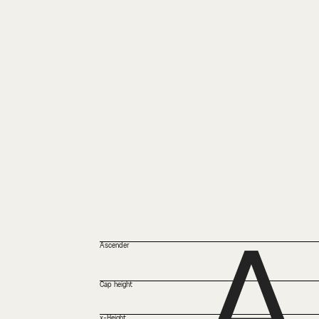
A
Ascender
Cap height
x-Height