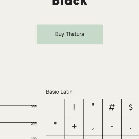
Black
Buy Thatura
Basic Latin
!
"
#
$
960
*
+
,
-
.
700
480