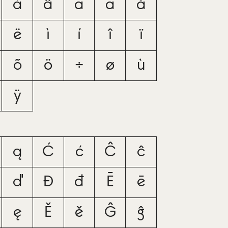
á
â
ã
ä
å
ë
ì
í
î
ï
õ
ö
÷
ø
ù
ÿ
ą
Ć
ć
Ĉ
ĉ
ď
Đ
đ
Ē
ē
ę
Ě
ě
Ĝ
ĝ