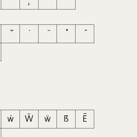
˚
˛
˜
˝
ẃ
Ẅ
ẅ
ẞ
Ẽ