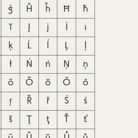
ģ
Ĥ
ĥ
Ħ
ħ
ĭ
Į
į
İ
ı
ķ
Ĺ
ĺ
Ļ
ļ
ł
Ń
ń
Ņ
ņ
ō
Ŏ
ŏ
Ő
ő
ŗ
Ř
ř
Ś
ś
š
Ţ
ţ
Ť
ť
ū
Ŭ
ŭ
Ů
ů