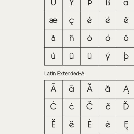
Ü
Ý
Þ
ß
à
æ
ç
è
é
ê
ð
ñ
ò
ó
ô
ú
û
ü
ý
þ
Latin Extended-A
Ā
ā
Ă
ă
Ą
Ċ
ċ
Č
č
Ď
Ĕ
ĕ
Ė
ė
Ę