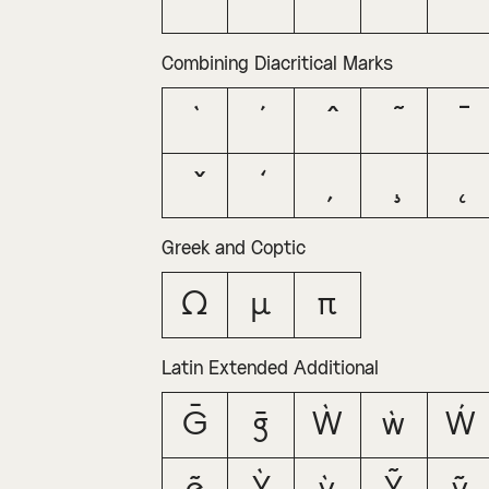
ˆ
ˇ
ˉ
˘
˙
Combining Diacritical Marks
Greek and Coptic
Ω
μ
π
Latin Extended Additional
Ḡ
ḡ
Ẁ
ẁ
Ẃ