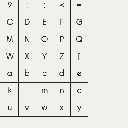
9
:
;
<
=
C
D
E
F
G
M
N
O
P
Q
W
X
Y
Z
[
a
b
c
d
e
k
l
m
n
o
u
v
w
x
y