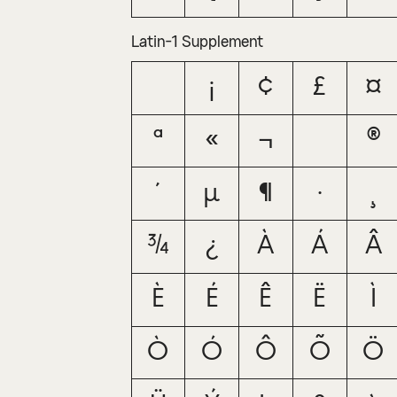
Latin-1 Supplement
¡
¢
£
¤
ª
«
¬
®
´
µ
¶
·
¸
¾
¿
À
Á
Â
È
É
Ê
Ë
Ì
Ò
Ó
Ô
Õ
Ö