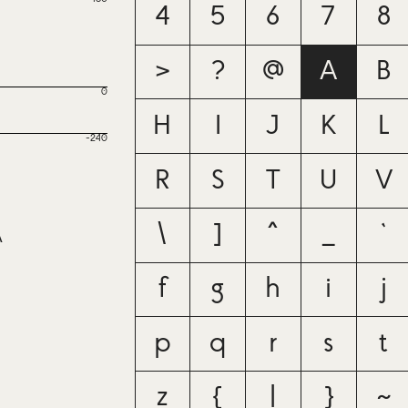
4
5
6
7
8
>
?
@
A
B
0
H
I
J
K
L
-240
R
S
T
U
V
\
]
^
_
`
A
f
g
h
i
j
p
q
r
s
t
z
{
|
}
~