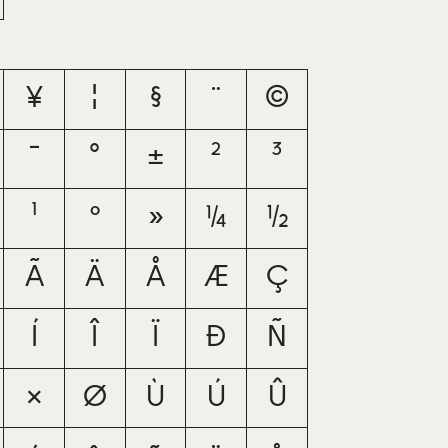
¥
¦
§
¨
©
¯
°
±
²
³
¹
º
»
¼
½
Ã
Ä
Å
Æ
Ç
Í
Î
Ï
Ð
Ñ
×
Ø
Ù
Ú
Û