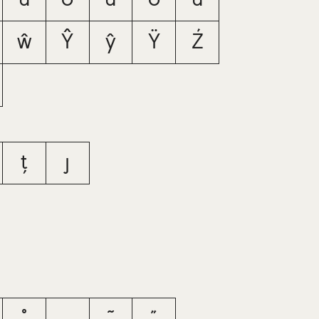
ŵ
Ŷ
ŷ
Ÿ
Ź
ț
ȷ