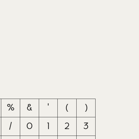
%
&
'
(
)
/
0
1
2
3