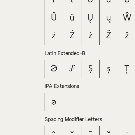
Ű
ű
Ų
ų
Ŵ
ź
Ż
ż
Ž
ž
Latin Extended-B
Ə
ƒ
Ș
ș
Ț
IPA Extensions
ə
Spacing Modifier Letters