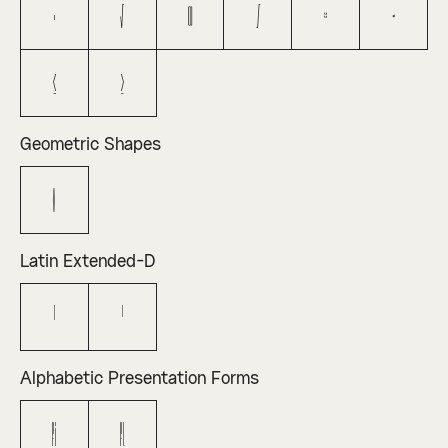
∙
√
∞
∫
≈
≠
≤
≥
Geometric Shapes
◊
Latin Extended-D
Ꞌ
ꞌ
Alphabetic Presentation Forms
ﬁ
ﬂ