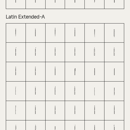
Latin Extended-A
Ā
ā
Ă
ă
Ą
ą
Ć
ć
Ĉ
ĉ
Ċ
ċ
Č
č
Ď
ď
Đ
đ
Ē
ē
Ė
ė
Ę
ę
Ě
ě
Ĝ
ĝ
Ğ
ğ
Ġ
ġ
Ģ
ģ
Ĥ
ĥ