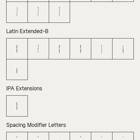
ż
Ž
ž
Latin Extended-B
Ə
ƒ
Ș
ș
Ț
ț
ȷ
IPA Extensions
ə
Spacing Modifier Letters