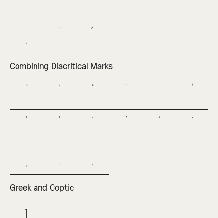
ˆ
ˇ
ˉ
˘
˙
˚
˛
˜
˝
Combining Diacritical Marks
Greek and Coptic
π