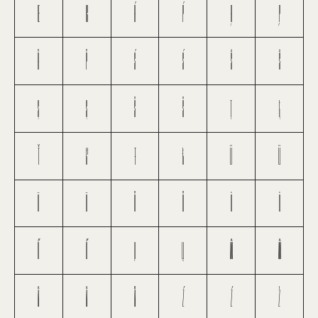
Œ
œ
Ŕ
ŕ
Ŗ
ŗ
Ř
ř
Ś
ś
Ŝ
ŝ
Ş
ş
Š
š
Ţ
ţ
Ť
ť
Ŧ
ŧ
Ũ
ũ
Ū
ū
Ŭ
ŭ
Ů
ů
Ű
ű
Ų
ų
Ŵ
ŵ
Ŷ
ŷ
Ÿ
Ź
ź
Ż