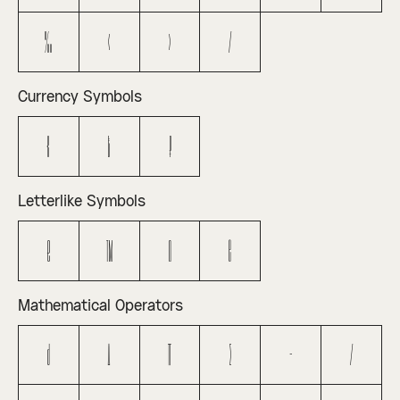
‰
‹
›
⁄
Currency Symbols
€
₺
₽
Letterlike Symbols
ℓ
™
Ω
℮
Mathematical Operators
∂
∆
∏
∑
−
∕