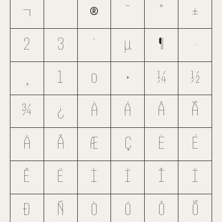
¬
®
¯
°
±
²
³
´
µ
¶
·
¸
¹
º
»
¼
½
¾
¿
À
Á
Â
Ã
Ä
Å
Æ
Ç
È
É
Ê
Ë
Ì
Í
Î
Ï
Ð
Ñ
Ò
Ó
Ô
Õ