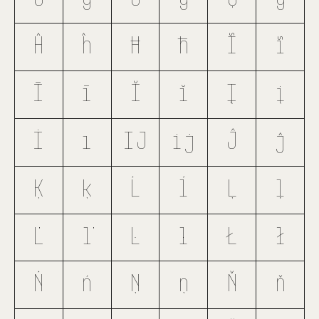
Ĥ
ĥ
Ħ
ħ
Ĩ
ĩ
Ī
ī
Ĭ
ĭ
Į
į
İ
ı
Ĳ
ĳ
Ĵ
ĵ
Ķ
ķ
Ĺ
ĺ
Ļ
ļ
Ľ
ľ
Ŀ
ŀ
Ł
ł
Ń
ń
Ņ
ņ
Ň
ň