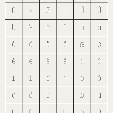
Ö
×
Ø
Ù
Ú
Û
Ü
Ý
Þ
ß
à
á
â
ã
ä
å
æ
ç
è
é
ê
ë
ì
í
î
ï
ð
ñ
ò
ó
ô
õ
ö
÷
ø
ù
ú
û
ü
ý
þ
ÿ