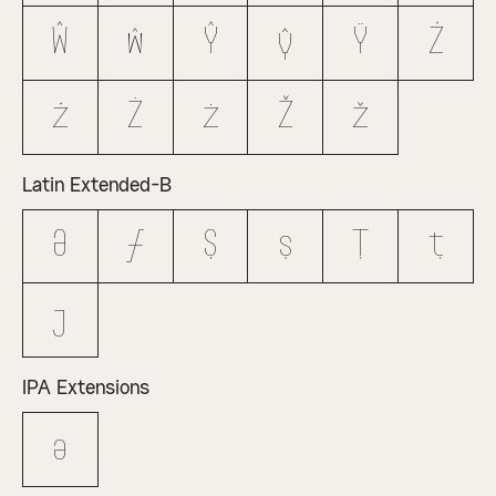
Ŵ
ŵ
Ŷ
ŷ
Ÿ
Ź
ź
Ż
ż
Ž
ž
Latin Extended-B
Ə
ƒ
Ș
ș
Ț
ț
ȷ
IPA Extensions
ə