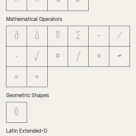
↖
↗
↘
↙
Mathematical Operators
∂
∆
∏
∑
−
∕
∙
√
∞
∫
≈
≠
≤
≥
Geometric Shapes
◊
Latin Extended-D