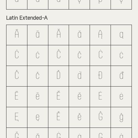
Latin Extended-A
Ā
ā
Ă
ă
Ą
ą
Ć
ć
Ĉ
ĉ
Ċ
ċ
Č
č
Ď
ď
Đ
đ
Ē
ē
Ĕ
ĕ
Ė
ė
Ę
ę
Ě
ě
Ĝ
ĝ
Ğ
ğ
Ġ
ġ
Ģ
ģ