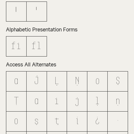
Ꞌ
ꞌ
Alphabetic Presentation Forms
ﬁ
ﬂ
Access All Alternates
A
J
Ļ
Ņ
O
Ş
Ţ
a
i
j
ļ
ņ
o
ş
ţ
¡
¿
·