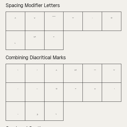
Spacing Modifier Letters
ˆ
ˇ
ˉ
˘
˙
˚
˛
˜
˝
Combining Diacritical Marks