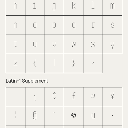
h
i
j
k
l
m
n
o
p
q
r
s
t
u
v
w
x
y
z
{
|
}
~
Latin-1 Supplement
¡
¢
£
¤
¥
¦
§
¨
©
ª
«