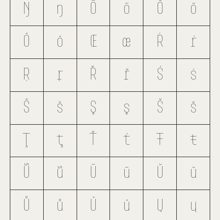
Ŋ
ŋ
Ō
ō
Ŏ
ŏ
Ő
ő
Œ
œ
Ŕ
ŕ
Ŗ
ŗ
Ř
ř
Ś
ś
Ŝ
ŝ
Ş
ş
Š
š
Ţ
ţ
Ť
ť
Ŧ
ŧ
Ũ
ũ
Ū
ū
Ŭ
ŭ
Ů
ů
Ű
ű
Ų
ų