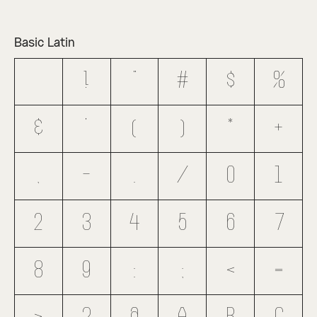
Basic Latin
!
"
#
$
%
&
'
(
)
*
+
,
-
.
/
0
1
2
3
4
5
6
7
8
9
:
;
<
=