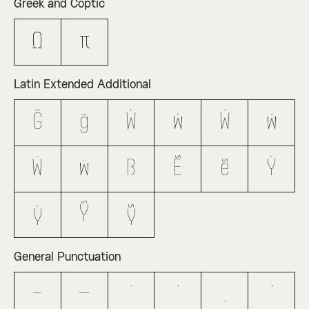
Greek and Coptic
Ω
π
Latin Extended Additional
Ḡ
ḡ
Ẁ
ẁ
Ẃ
ẃ
Ẅ
ẅ
ẞ
Ẽ
ẽ
Ỳ
ỳ
Ỹ
ỹ
General Punctuation
–
—
‘
’
‚
“