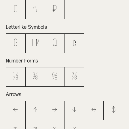
€
₺
₽
Letterlike Symbols
ℓ
™
Ω
℮
Number Forms
⅛
⅜
⅝
⅞
Arrows
←
↑
→
↓
↔
↕