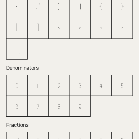
•
/
(
)
{
}
[
]
«
»
‹
›
Denominators
0
1
2
3
4
5
6
7
8
9
Fractions