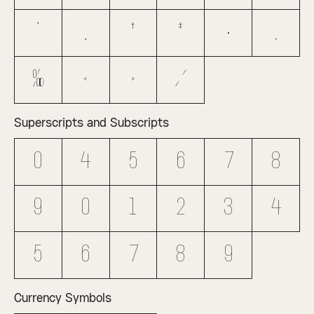
”
„
†
‡
•
…
‰
‹
›
⁄
Superscripts and Subscripts
⁰
⁴
⁵
⁶
⁷
⁸
⁹
₀
₁
₂
₃
₄
₅
₆
₇
₈
₉
Currency Symbols