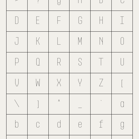
>
?
@
A
B
C
D
E
F
G
H
I
J
K
L
M
N
O
P
Q
R
S
T
U
V
W
X
Y
Z
[
\
]
^
_
`
a
b
c
d
e
f
g